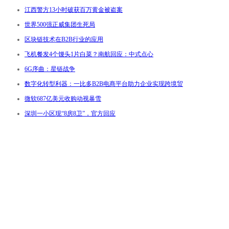
江西警方13小时破获百万黄金被盗案
世界500强正威集团生死局
区块链技术在B2B行业的应用
飞机餐发4个馒头1片白菜？南航回应：中式点心
6G序曲：星链战争
数字化转型利器：一比多B2B电商平台助力企业实现跨境贸
微软687亿美元收购动视暴雪
深圳一小区现“8房8卫”，官方回应