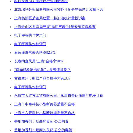
科技发展助力测距仪行业创新进步
北京瑞利分析仪器有限公司紫外可见分光光度计质量不合
上海杨浦区质监局处置一起加油机计量投诉案
上海金山区质监局开展“民用三表”计量专项监督检查
电子秤等防作弊窍门
电子秤等防作弊窍门
石家庄燃气表合格率92.3%
长春抽查民用“三表”合格率90%
“瘦肉精检测卡热销”，是褒还是贬？
甘肃兰州：衡器产品合格率为96.3%
电子秤等防作弊窍门
永康市大红方工贸有限公司、永康市普达衡器厂电子计价
上海市申泰科技小型断路器质量不合格
上海市六开科技小型断路器质量不合格
香烟加香剂：烟商的良药 公众的毒
香烟加香剂：烟商的良药 公众的毒药