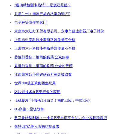
“瘦肉精检测卡热销”，是褒还是贬？
甘肃兰州：衡器产品合格率为96.3%
电子秤等防作弊窍门
永康市大红方工贸有限公司、永康市普达衡器厂电子计价
上海市申泰科技小型断路器质量不合格
上海市六开科技小型断路器质量不合格
香烟加香剂：烟商的良药 公众的毒
香烟加香剂：烟商的良药 公众的毒药
江西警方13小时破获百万黄金被盗案
世界500强正威集团生死局
区块链技术在B2B行业的应用
飞机餐发4个馒头1片白菜？南航回应：中式点心
6G序曲：星链战争
数字化转型利器：一比多B2B电商平台助力企业实现跨境贸
微软687亿美元收购动视暴雪