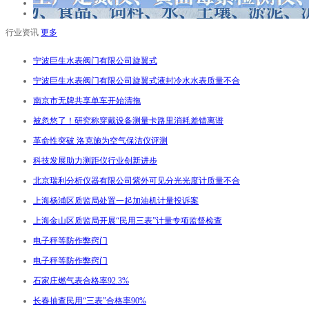
行业资讯
更多
宁波巨生水表阀门有限公司旋翼式
宁波巨生水表阀门有限公司旋翼式液封冷水水表质量不合
南京市无牌共享单车开始清拖
被忽悠了！研究称穿戴设备测量卡路里消耗差错离谱
革命性突破 洛克施为空气保洁仪评测
科技发展助力测距仪行业创新进步
北京瑞利分析仪器有限公司紫外可见分光光度计质量不合
上海杨浦区质监局处置一起加油机计量投诉案
上海金山区质监局开展“民用三表”计量专项监督检查
电子秤等防作弊窍门
电子秤等防作弊窍门
石家庄燃气表合格率92.3%
长春抽查民用“三表”合格率90%