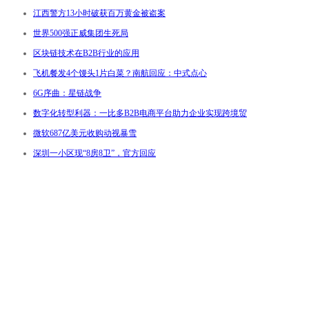
江西警方13小时破获百万黄金被盗案
世界500强正威集团生死局
区块链技术在B2B行业的应用
飞机餐发4个馒头1片白菜？南航回应：中式点心
6G序曲：星链战争
数字化转型利器：一比多B2B电商平台助力企业实现跨境贸
微软687亿美元收购动视暴雪
深圳一小区现“8房8卫”，官方回应