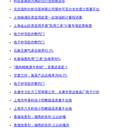
科技发展助力测距仪行业创新进步
北京瑞利分析仪器有限公司紫外可见分光光度计质量不合
上海杨浦区质监局处置一起加油机计量投诉案
上海金山区质监局开展“民用三表”计量专项监督检查
电子秤等防作弊窍门
电子秤等防作弊窍门
石家庄燃气表合格率92.3%
长春抽查民用“三表”合格率90%
“瘦肉精检测卡热销”，是褒还是贬？
甘肃兰州：衡器产品合格率为96.3%
电子秤等防作弊窍门
永康市大红方工贸有限公司、永康市普达衡器厂电子计价
上海市申泰科技小型断路器质量不合格
上海市六开科技小型断路器质量不合格
香烟加香剂：烟商的良药 公众的毒
香烟加香剂：烟商的良药 公众的毒药