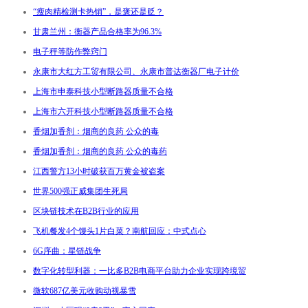
“瘦肉精检测卡热销”，是褒还是贬？
甘肃兰州：衡器产品合格率为96.3%
电子秤等防作弊窍门
永康市大红方工贸有限公司、永康市普达衡器厂电子计价
上海市申泰科技小型断路器质量不合格
上海市六开科技小型断路器质量不合格
香烟加香剂：烟商的良药 公众的毒
香烟加香剂：烟商的良药 公众的毒药
江西警方13小时破获百万黄金被盗案
世界500强正威集团生死局
区块链技术在B2B行业的应用
飞机餐发4个馒头1片白菜？南航回应：中式点心
6G序曲：星链战争
数字化转型利器：一比多B2B电商平台助力企业实现跨境贸
微软687亿美元收购动视暴雪