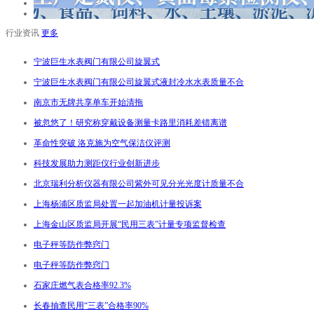
行业资讯
更多
宁波巨生水表阀门有限公司旋翼式
宁波巨生水表阀门有限公司旋翼式液封冷水水表质量不合
南京市无牌共享单车开始清拖
被忽悠了！研究称穿戴设备测量卡路里消耗差错离谱
革命性突破 洛克施为空气保洁仪评测
科技发展助力测距仪行业创新进步
北京瑞利分析仪器有限公司紫外可见分光光度计质量不合
上海杨浦区质监局处置一起加油机计量投诉案
上海金山区质监局开展“民用三表”计量专项监督检查
电子秤等防作弊窍门
电子秤等防作弊窍门
石家庄燃气表合格率92.3%
长春抽查民用“三表”合格率90%